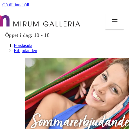
Gå till innehåll
Öppet i dag:
10 - 18
Förstasida
Erbjudanden
Butiker
Mat och dryck
Hälsa
Evenemang
Erbjudanden