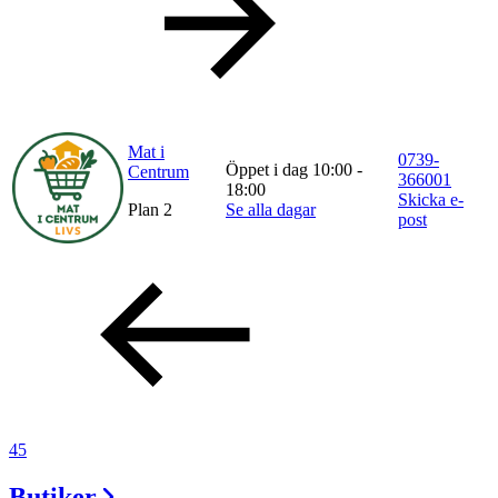
Mat i
0739-
Öppet i dag 10:00 -
Centrum
366001
18:00
Skicka e-
Plan 2
Se alla dagar
post
45
Butiker