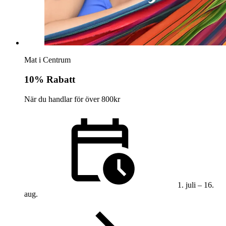
Kundklubb
Inspiration
Mat i Centrum
Sök
10% Rabatt
När du handlar för över 800kr
Öppettider
Praktisk information
Lediga jobb
Magasin
Presentkort
1. juli – 16.
aug.
Min Shopping-app
Parkering