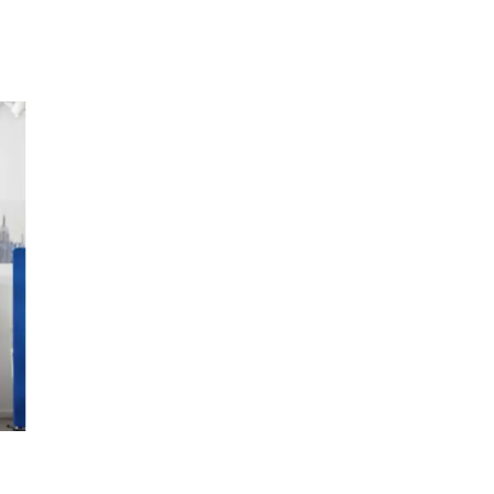
Kundklubb
Inspiration
Sök
Öppettider
Praktisk information
Lediga jobb
Magasin
Presentkort
Min Shopping-app
Parkering