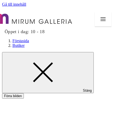
Gå till innehåll
Öppet i dag:
10 - 18
Förstasida
Butiker
Butiker
Mat och dryck
Hälsa
Stäng
Evenemang
Förra bilden
Erbjudanden