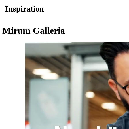
Inspiration
Mirum Galleria
Butiker
Mat och dryck
Hälsa
Evenemang
Erbjudanden
Kundklubb
Inspiration