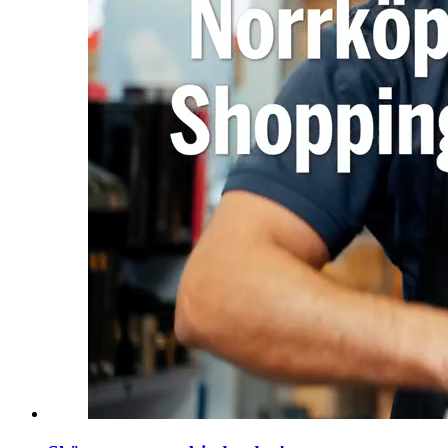
Sök
Öppettider
Praktisk information
Lediga jobb
Magasin
Presentkort
Min Shopping-app
Parkering