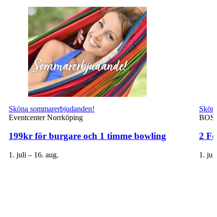
Sköna sommarerbjudanden!
Sköna
Eventcenter Norrköping
BOSW
199kr för burgare och 1 timme bowling
2 Fö
1. juli – 16. aug.
1. jul