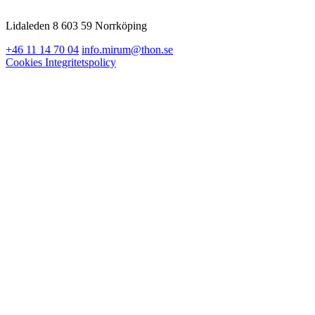
Lidaleden 8 603 59 Norrköping
+46 11 14 70 04
info.mirum@thon.se
Cookies
Integritetspolicy