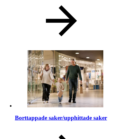
Borttappade saker/upphittade saker