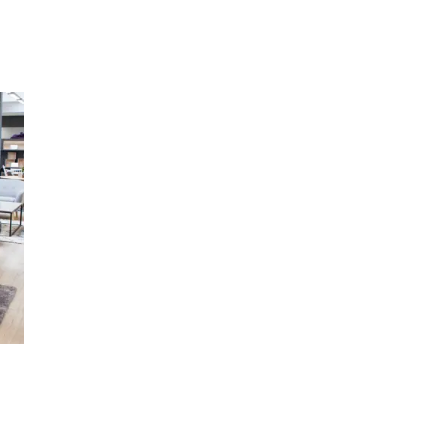
Kundklubb
Inspiration
Sök
Öppettider
Praktisk information
Lediga jobb
Magasin
Presentkort
Min Shopping-app
Parkering