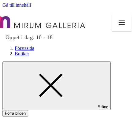
Gå till innehåll
Öppet i dag:
10 - 18
Förstasida
Butiker
Butiker
Mat och dryck
Hälsa
Stäng
Evenemang
Förra bilden
Erbjudanden