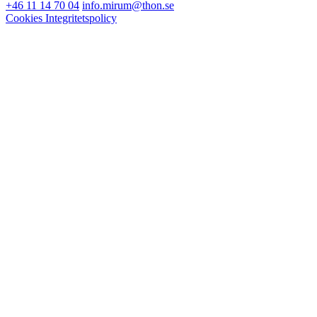
+46 11 14 70 04
info.mirum@thon.se
Cookies
Integritetspolicy