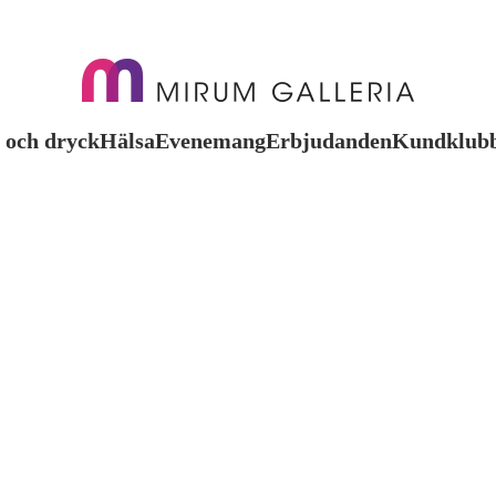
 och dryck
Hälsa
Evenemang
Erbjudanden
Kundklub