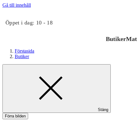
Gå till innehåll
Öppet i dag:
10 - 18
Butiker
Mat
Förstasida
Butiker
Butiker
Stäng
Mat och dryck
Förra bilden
Hälsa