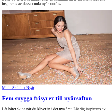
Kundklubb
inspireras av dessa coola nyårsoutfits.
Inspiration
Sök
Öppettider
Praktisk information
Lediga jobb
Magasin
Mode
Skönhet
Nyår
Presentkort
Fem snygga frisyrer till nyårsafton
Min Shopping-app
Parkering
Låt håret skina när du kliver in i det nya året. Låt dig inspireras av