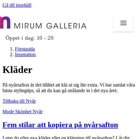
Gå till innehåll
Öppet i dag:
10 - 20
Förstasida
Inspiration
Kläder
Butiker
På nyårsafton är det tillåtet att klä ut sig lite extra. Vi har samlat våra
Mat och dryck
bästa stylingtips, så att du kan gå strålande in i det nya året.
Tillbaka till Nyår
Hälsa
Mode
Skönhet
Nyår
Evenemang
Fem stilar att kopiera på nyårsafton
Erbjudanden
Letar du efter nya kläder eller en klänning till nyårsafton? Låt dig