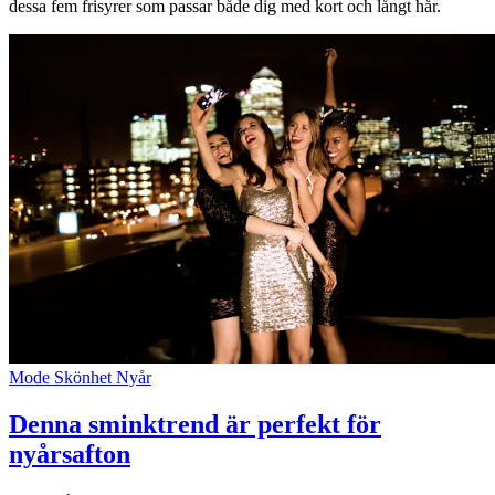
dessa fem frisyrer som passar både dig med kort och långt hår.
Mode
Skönhet
Nyår
Denna sminktrend är perfekt för
nyårsafton