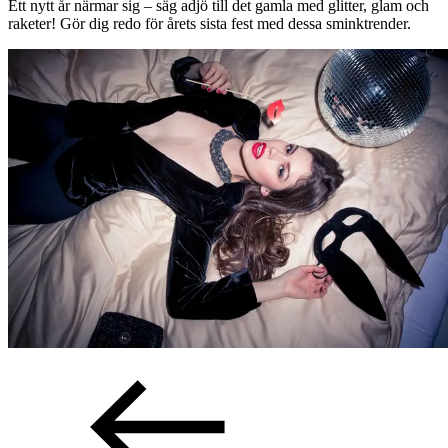
Ett nytt år närmar sig – säg adjö till det gamla med glitter, glam och
raketer! Gör dig redo för årets sista fest med dessa sminktrender.