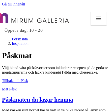
Gå till innehåll
Öppet i dag:
10 - 20
Förstasida
Inspiration
Påskmat
Butiker
Välj bland våra påskfavoriter som inkluderar recepten på de godaste
Mat och dryck
nougatsnurrarna och läckra kinderägg fyllda med cheesecake.
Tillbaka till Påsk
Hälsa
Mat
Påsk
Evenemang
Påskmaten du lagar hemma
Erbjudanden
Med påsken runt hörnet har vi valt ut tre olika recept på lamm som