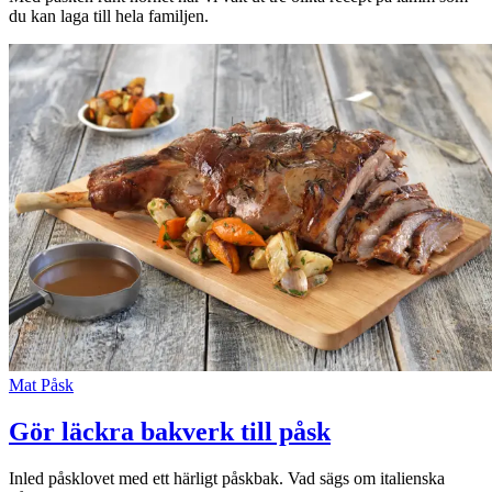
Kundklubb
du kan laga till hela familjen.
Inspiration
Sök
Öppettider
Praktisk information
Lediga jobb
Magasin
Mat
Påsk
Presentkort
Gör läckra bakverk till påsk
Min Shopping-app
Parkering
Inled påsklovet med ett härligt påskbak. Vad sägs om italienska