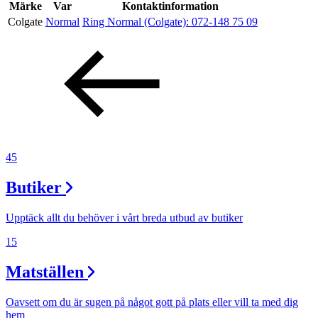
Kundklubb
Märke
Var
Kontaktinformation
Colgate
Normal
Ring Normal (Colgate):
072-148 75 09
Inspiration
Sök
Öppettider
45
Praktisk information
Butiker
Lediga jobb
Upptäck allt du behöver i vårt breda utbud av butiker
Magasin
15
Presentkort
Matställen
Min Shopping-app
Oavsett om du är sugen på något gott på plats eller vill ta med dig
Parkering
hem