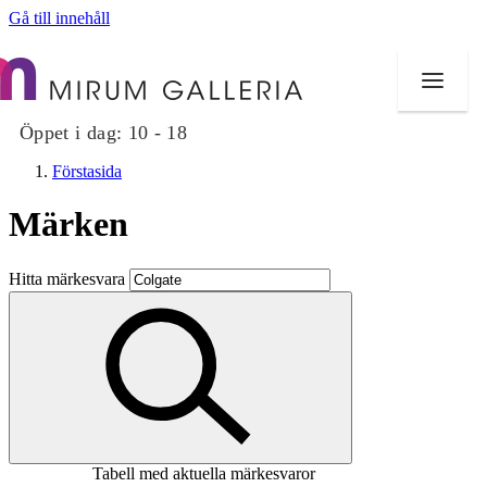
Gå till innehåll
Öppet i dag:
10 - 18
Förstasida
Märken
Butiker
Hitta märkesvara
Mat och dryck
Hälsa
Evenemang
Erbjudanden
Tabell med aktuella märkesvaror