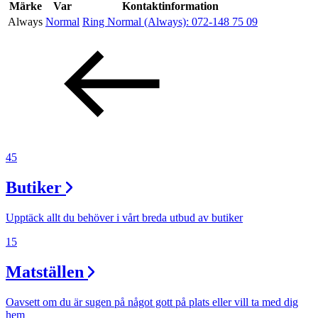
Kundklubb
Märke
Var
Kontaktinformation
Always
Normal
Ring Normal (Always):
072-148 75 09
Inspiration
Sök
Öppettider
45
Praktisk information
Butiker
Lediga jobb
Upptäck allt du behöver i vårt breda utbud av butiker
Magasin
15
Presentkort
Matställen
Min Shopping-app
Oavsett om du är sugen på något gott på plats eller vill ta med dig
Parkering
hem