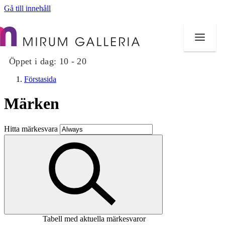
Gå till innehåll
Öppet i dag:
10 - 20
Förstasida
Märken
Butiker
Hitta märkesvara
Mat och dryck
Hälsa
Evenemang
Erbjudanden
Tabell med aktuella märkesvaror