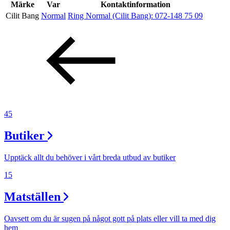
Kundklubb
Märke
Var
Kontaktinformation
Cilit Bang
Normal
Ring Normal (Cilit Bang):
072-148 75 09
Inspiration
Sök
Öppettider
45
Praktisk information
Butiker
Lediga jobb
Upptäck allt du behöver i vårt breda utbud av butiker
Magasin
15
Presentkort
Matställen
Min Shopping-app
Oavsett om du är sugen på något gott på plats eller vill ta med dig
Parkering
hem