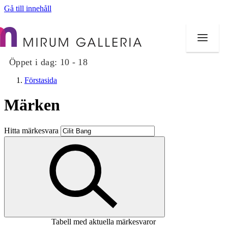
Gå till innehåll
Öppet i dag:
10 - 18
Förstasida
Märken
Butiker
Hitta märkesvara
Mat och dryck
Hälsa
Evenemang
Erbjudanden
Tabell med aktuella märkesvaror