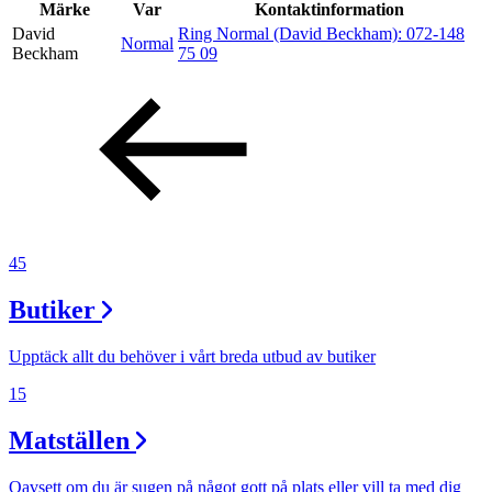
Kundklubb
Märke
Var
Kontaktinformation
David
Ring Normal (David Beckham):
072-148
Normal
Inspiration
Beckham
75 09
Sök
Öppettider
45
Praktisk information
Butiker
Lediga jobb
Magasin
Upptäck allt du behöver i vårt breda utbud av butiker
15
Presentkort
Matställen
Min Shopping-app
Parkering
Oavsett om du är sugen på något gott på plats eller vill ta med dig