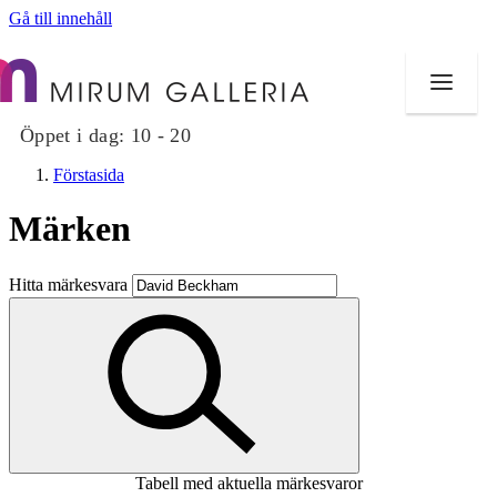
Gå till innehåll
Öppet i dag:
10 - 20
Förstasida
Märken
Butiker
Hitta märkesvara
Mat och dryck
Hälsa
Evenemang
Erbjudanden
Tabell med aktuella märkesvaror