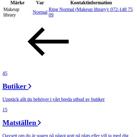
Kundklubb
Märke
Var
Kontaktinformation
Makeup
Ring Normal (Makeup library):
072-148 75
Normal
Inspiration
library
09
Sök
Öppettider
45
Praktisk information
Butiker
Lediga jobb
Magasin
Upptäck allt du behöver i vårt breda utbud av butiker
15
Presentkort
Matställen
Min Shopping-app
Parkering
Oavsett om du är sugen på något gott på plats eller vill ta med dig