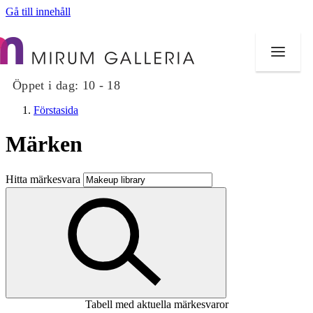
Gå till innehåll
Öppet i dag:
10 - 18
Förstasida
Märken
Butiker
Hitta märkesvara
Mat och dryck
Hälsa
Evenemang
Erbjudanden
Tabell med aktuella märkesvaror