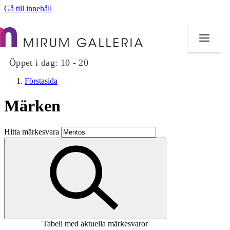
Gå till innehåll
Öppet i dag:
10 - 20
Förstasida
Märken
Butiker
Hitta märkesvara
Mat och dryck
Hälsa
Evenemang
Erbjudanden
Tabell med aktuella märkesvaror