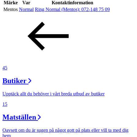
Kundklubb
Märke
Var
Kontaktinformation
Mentos
Normal
Ring Normal (Mentos):
072-148 75 09
Inspiration
Sök
Öppettider
45
Praktisk information
Butiker
Lediga jobb
Upptäck allt du behöver i vårt breda utbud av butiker
Magasin
15
Presentkort
Matställen
Min Shopping-app
Oavsett om du är sugen på något gott på plats eller vill ta med dig
Parkering
hem