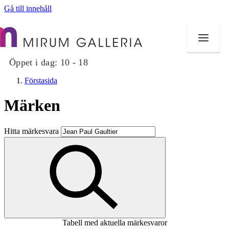
Gå till innehåll
Öppet i dag:
10 - 18
Förstasida
Märken
Butiker
Hitta märkesvara
Mat och dryck
Hälsa
Evenemang
Erbjudanden
Tabell med aktuella märkesvaror