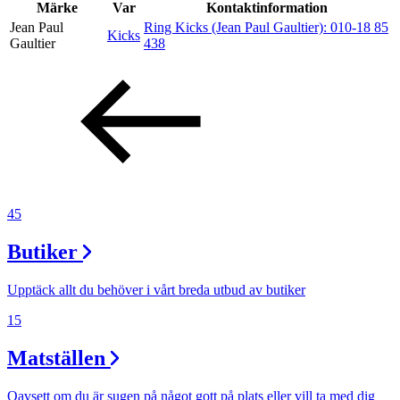
Kundklubb
Märke
Var
Kontaktinformation
Jean Paul
Ring Kicks (Jean Paul Gaultier):
010-18 85
Kicks
Inspiration
Gaultier
438
Sök
Öppettider
45
Praktisk information
Butiker
Lediga jobb
Magasin
Upptäck allt du behöver i vårt breda utbud av butiker
15
Presentkort
Matställen
Min Shopping-app
Parkering
Oavsett om du är sugen på något gott på plats eller vill ta med dig