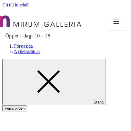
Gå till innehåll
Öppet i dag:
10 - 18
Förstasida
Nyhetsartiklar
Butiker
Mat och dryck
Hälsa
Stäng
Evenemang
Förra bilden
Erbjudanden