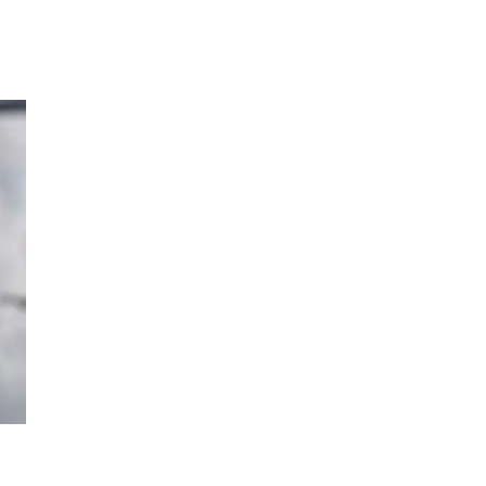
Kundklubb
Inspiration
Sök
Öppettider
Praktisk information
Lediga jobb
Magasin
Presentkort
Min Shopping-app
Parkering