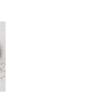
Kundklubb
Inspiration
Sök
Öppettider
Praktisk information
Lediga jobb
Magasin
Presentkort
Min Shopping-app
Parkering