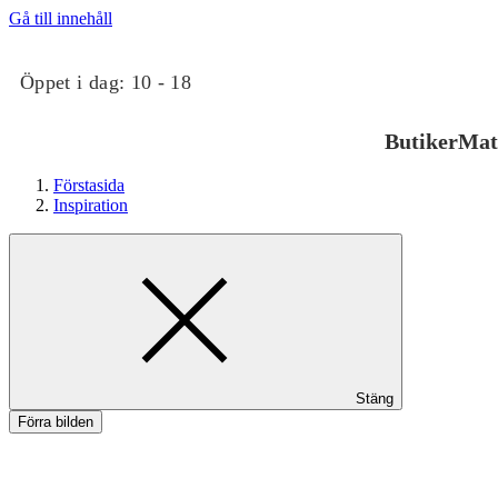
Gå till innehåll
Öppet i dag:
10 - 18
Butiker
Mat
Förstasida
Inspiration
Butiker
Stäng
Mat och dryck
Förra bilden
Hälsa