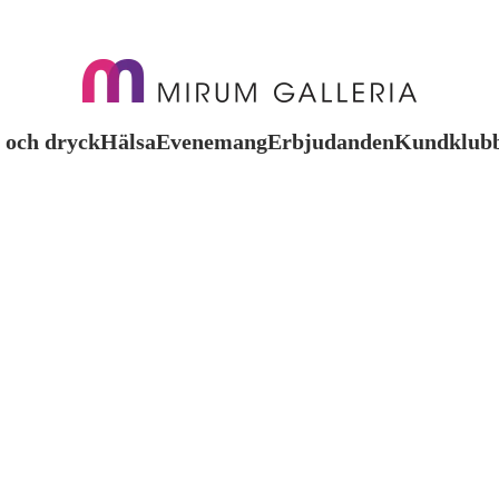
 och dryck
Hälsa
Evenemang
Erbjudanden
Kundklub