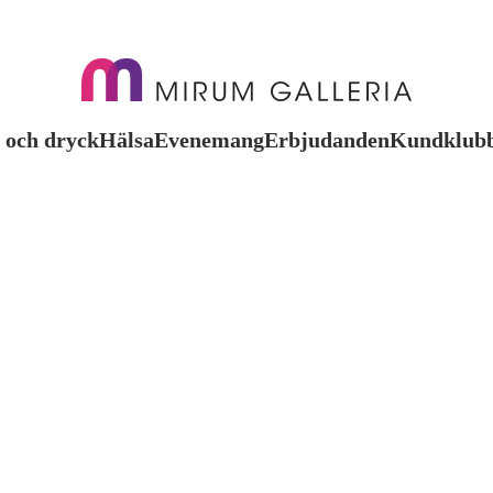
 och dryck
Hälsa
Evenemang
Erbjudanden
Kundklub