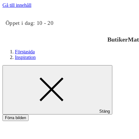
Gå till innehåll
Öppet i dag:
10 - 20
Butiker
Mat
Förstasida
Inspiration
Butiker
Stäng
Mat och dryck
Förra bilden
Hälsa